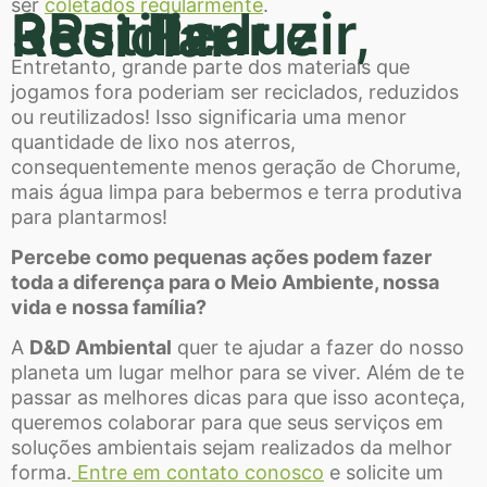
ser
coletados regularmente
.
3Rs: Reduzir, Reutilizar e Reciclar
Entretanto, grande parte dos materiais que
jogamos fora poderiam ser reciclados, reduzidos
ou reutilizados! Isso significaria uma menor
quantidade de lixo nos aterros,
consequentemente menos geração de Chorume,
mais água limpa para bebermos e terra produtiva
para plantarmos!
Percebe como pequenas ações podem fazer
toda a diferença para o Meio Ambiente, nossa
vida e nossa família?
A
D&D Ambiental
quer te ajudar a fazer do nosso
planeta um lugar melhor para se viver. Além de te
passar as melhores dicas para que isso aconteça,
queremos colaborar para que seus serviços em
soluções ambientais sejam realizados da melhor
forma.
Entre em contato conosco
e solicite um