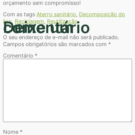
orçamento sem compromisso!
Com as tags
Aterro sanitário
,
Decomposição do
lixo
Deixe um comentário
,
Reciclagem
,
Reutilização
O seu endereço de e-mail não será publicado.
Campos obrigatórios são marcados com
*
Comentário
*
Nome
*