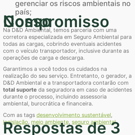
gerenciar os riscos ambientais no
país;
Nosso Compromisso
Na D&D Ambiental, temos parceria com uma
corretora especializada em Seguro Ambiental para
todas as cargas, cobrindo eventuais acidentes
com o veículo transportador, inclusive durante as
operações de carga e descarga.
Garantimos a você todos os cuidados na
realização do seu serviço. Entretanto, o gerador, a
D&D Ambiental e a transportadora contarão com
total suporte
da seguradora em caso de acidentes
durante o processo, incluindo assessoria
ambiental, burocrática e financeira.
Com as tags
desenvolvimento sustentável
,
Respostas de 3
legislação
,
meio ambiente
,
seguro ambiental